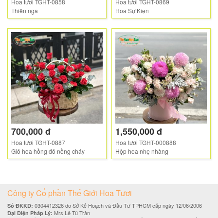
Hoa tươi TGHT-0858
Hoa tươi TGHT-0869
Thiên nga
Hoa Sự Kiện
700,000 đ
1,550,000 đ
Hoa tươi TGHT-0887
Hoa tươi TGHT-000888
Giỏ hoa hồng đỏ nồng cháy
Hộp hoa nhẹ nhàng
Công ty Cổ phần Thế Giới Hoa Tươi
0304412326 do Sở Kế Hoạch và Đầu Tư TPHCM cấp ngày 12/06/2006
Số ĐKKD:
Mrs Lê Tú Trân
Đại Diện Pháp Lý: