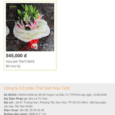
545,000 đ
Hoa tươi TGHT-0649
Bó hoa lily
Công ty Cổ phần Thế Giới Hoa Tươi
0304412326 do Sở Kế Hoạch và Đầu Tư TPHCM cấp ngày 12/06/2006
Số ĐKKD:
Mrs Lê Tú Trân
Đại Diện Pháp Lý:
Số 61 Trường Sơn, Phường Tân Sơn Hòa, TP Hồ Chí Minh, Việt Nam(gần
Địa chỉ :
sân bay Tân Sơn Nhất).
(84-28) 35 26 26 06
Điện thoại:
0938 317 113
Đường dây nóng: