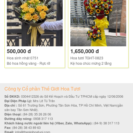
500,000 đ
1,650,000 đ
Hoa sinh nhật 0751
Hoa tươi TGHT-0823
Bó hoa hồng vàng - Rực rỡ
Kệ hoa chúc mừng 2 tầng
Công ty Cổ phần Thế Giới Hoa Tươi
0304412326 do Sở Kế Hoạch và Đầu Tư TPHCM cấp ngày 12/06/2006
Số ĐKKD:
Mrs Lê Tú Trân
Đại Diện Pháp Lý:
Số 61 Trường Sơn, Phường Tân Sơn Hòa, TP Hồ Chí Minh, Việt Nam(gần
Địa chỉ :
sân bay Tân Sơn Nhất).
(84-28) 35 26 26 06
Điện thoại:
0938 317 113
Đường dây nóng:
(84-9) 38 317 113
Khách hàng nước ngoài liên hệ (Viber, Zalo, WhatsApp):
(84-28) 38 43 89 63
Fax:
info@thegioihoatuoi.com
Email: