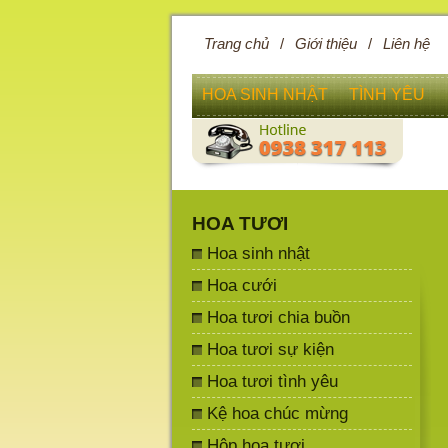
Trang chủ
/
Giới thiệu
/
Liên hệ
HOA SINH NHẬT
TÌNH YÊU
HOA TƯƠI
Hoa sinh nhật
Hoa cưới
Hoa tươi chia buồn
Hoa tươi sự kiện
Hoa tươi tình yêu
Kệ hoa chúc mừng
Hộp hoa tươi