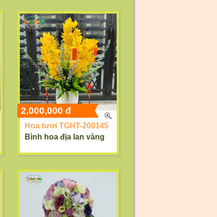
2,000,000 đ
Hoa tươi TGHT-200145
Bình hoa địa lan vàng