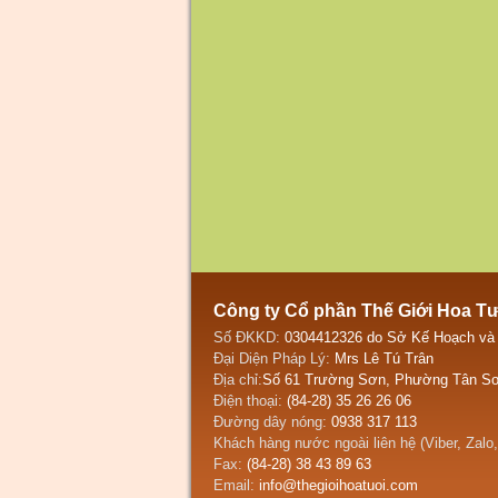
Công ty Cổ phần Thế Giới Hoa T
Số ĐKKD:
0304412326 do Sở Kế Hoạch và
Đại Diện Pháp Lý:
Mrs Lê Tú Trân
Địa chỉ:
Số 61 Trường Sơn, Phường Tân Sơ
Điện thoại:
(84-28) 35 26 26 06
Đường dây nóng:
0938 317 113
Khách hàng nước ngoài liên hệ (Viber, Zalo
Fax:
(84-28) 38 43 89 63
Email:
info@thegioihoatuoi.com