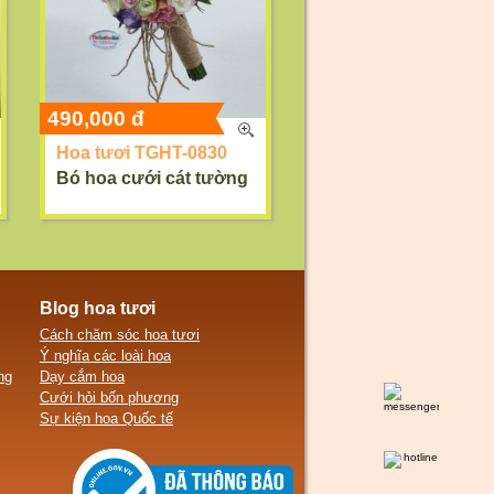
490,000 đ
Hoa tươi TGHT-0830
Bó hoa cưới cát tường
Blog hoa tươi
Cách chăm sóc hoa tươi
Ý nghĩa các loài hoa
ng
Dạy cắm hoa
Cưới hỏi bốn phương
Sự kiện hoa Quốc tế