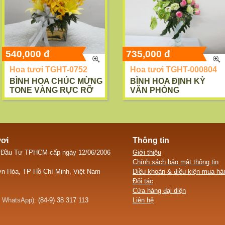
540,000 đ
735,000 đ
Hoa tươi TGHT-0752
Hoa tươi TGHT-000804
BÌNH HOA CHÚC MỪNG
BÌNH HOA ĐỊNH KỲ
TONE VÀNG RỰC RỠ
VĂN PHÒNG
ươi
Thông tin
 Đầu Tư TPHCM cấp ngày 12/06/2006
Giới thiệu
Chính sách bảo mật thông tin
n Hòa, TP Hồ Chí Minh, Việt Nam
Điều khoản & điều kiện mua hà
Đối tác
Cửa hàng đại diện
, WhatsApp):
(84-9) 38 317 113
Liên hệ