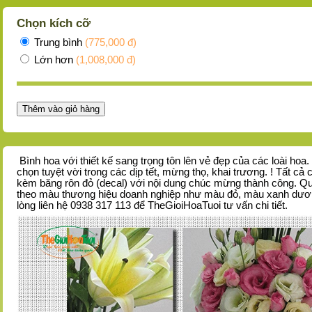
Chọn kích cỡ
Trung bình
(775,000 đ)
Lớn hơn
(1,008,000 đ)
Thêm vào giỏ hàng
Bình hoa với thiết kế sang trọng tôn lên vẻ đẹp của các loài hoa.
chọn tuyệt vời trong các dịp tết, mừng thọ, khai trương. !
Tất cả 
kèm băng rôn đỏ (decal) với nội dung chúc mừng thành công. Q
theo màu thương hiệu doanh nghiệp như màu đỏ, màu xanh dươ
lòng liên hệ 0938 317 113 để TheGioiHoaTuoi tư vấn chi tiết.