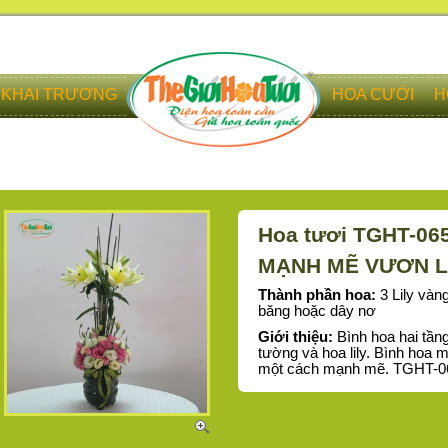
KHAI TRƯƠNG
HOA CƯỚI
H
Hoa tươi TGHT-06
MẠNH MẼ VƯƠN 
Thành phần hoa:
3 Lily vàn
băng hoặc dây nơ
Giới thiệu:
Bình hoa hai tần
tường và hoa lily. Bình hoa
một cách mạnh mẽ. TGHT-0