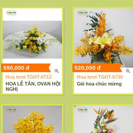
590,000 đ
520,000 đ
Hoa tươi TGHT-0712
Hoa tươi TGHT-0730
HOA LỄ TÂN, OVAN HỘI
Giỏ hoa chúc mừng
NGHỊ