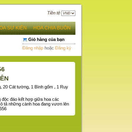
Tiền tệ
OA SỰ KIỆN
HOA CHIA BUỒN
Giỏ hàng của bạn
Đăng nhập
hoặc
Đăng ký
56
LÊN
g, 20 Cát tường, 1 Bình gốm , 1 Ruy
g độc đáo kết hợp giữa hoa các
 mô tả những cành hoa đang vươn lên
656