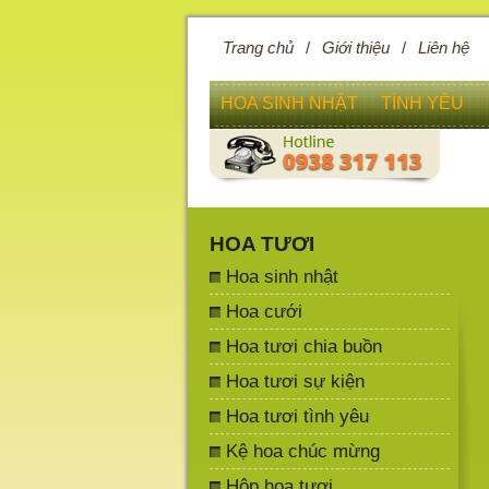
Trang chủ
/
Giới thiệu
/
Liên hệ
HOA SINH NHẬT
TÌNH YÊU
HOA TƯƠI
Hoa sinh nhật
Hoa cưới
Hoa tươi chia buồn
Hoa tươi sự kiện
Hoa tươi tình yêu
Kệ hoa chúc mừng
Hộp hoa tươi