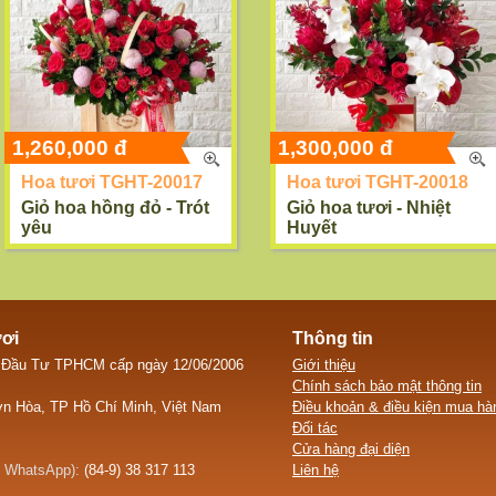
1,260,000 đ
1,300,000 đ
Hoa tươi TGHT-20017
Hoa tươi TGHT-20018
Giỏ hoa hồng đỏ - Trót
Giỏ hoa tươi - Nhiệt
yêu
Huyết
ươi
Thông tin
 Đầu Tư TPHCM cấp ngày 12/06/2006
Giới thiệu
Chính sách bảo mật thông tin
n Hòa, TP Hồ Chí Minh, Việt Nam
Điều khoản & điều kiện mua hà
Đối tác
Cửa hàng đại diện
, WhatsApp):
(84-9) 38 317 113
Liên hệ