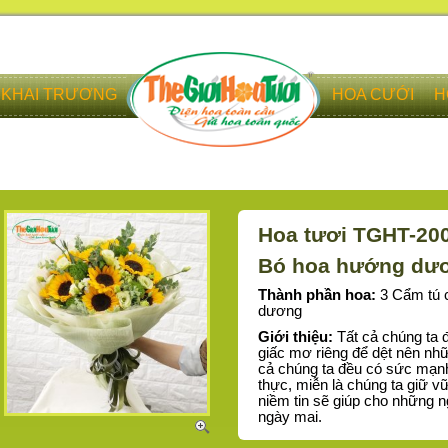
KHAI TRƯƠNG
HOA CƯỚI
H
Hoa tươi TGHT-20
Bó hoa hướng dươ
Thành phần hoa:
3 Cẩm tú 
dương
Giới thiệu:
Tất cả chúng ta đ
giấc mơ riêng để dệt nên nh
cả chúng ta đều có sức mạnh
thực, miễn là chúng ta giữ 
niềm tin sẽ giúp cho những n
ngày mai.