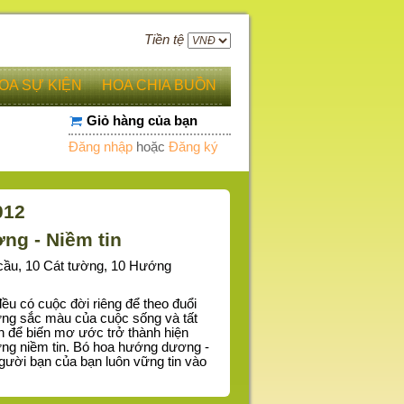
Tiền tệ
OA SỰ KIỆN
HOA CHIA BUỒN
Giỏ hàng của bạn
Đăng nhập
hoặc
Đăng ký
012
ng - Niềm tin
cầu, 10 Cát tường, 10 Hướng
ều có cuộc đời riêng để theo đuổi
ững sắc màu của cuộc sống và tất
 để biến mơ ước trở thành hiện
vững niềm tin. Bó hoa hướng dương -
gười bạn của bạn luôn vững tin vào