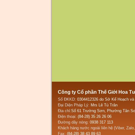
Công ty Cổ phần Thế Giới Hoa T
Số ĐKKD:
0304412326 do Sở Kế Hoạch và
Đại Diện Pháp Lý:
Mrs Lê Tú Trân
Địa chỉ:
Số 61 Trường Sơn, Phường Tân Sơ
Điện thoại:
(84-28) 35 26 26 06
Đường dây nóng:
0938 317 113
Khách hàng nước ngoài liên hệ (Viber, Zalo
Fax:
(84-28) 38 43 89 63