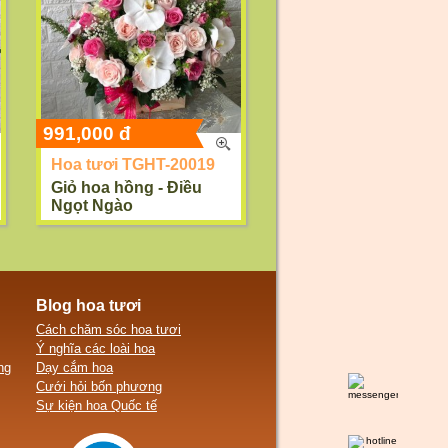
991,000 đ
Hoa tươi TGHT-20019
Giỏ hoa hồng - Điều
Ngọt Ngào
Blog hoa tươi
Cách chăm sóc hoa tươi
Ý nghĩa các loài hoa
ng
Dạy cắm hoa
Cưới hỏi bốn phương
Sự kiện hoa Quốc tế