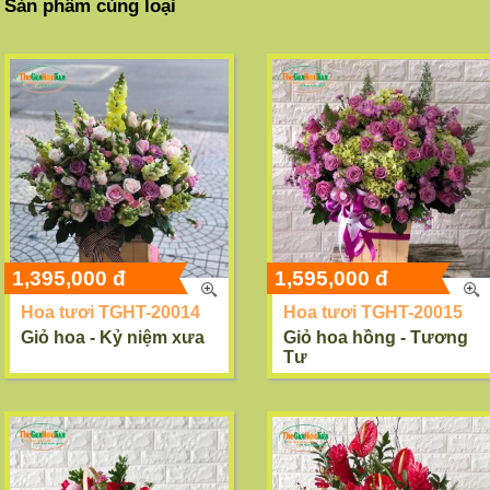
Sản phẩm cùng loại
1,395,000 đ
1,595,000 đ
Hoa tươi TGHT-20014
Hoa tươi TGHT-20015
Giỏ hoa - Kỷ niệm xưa
Giỏ hoa hồng - Tương
Tư