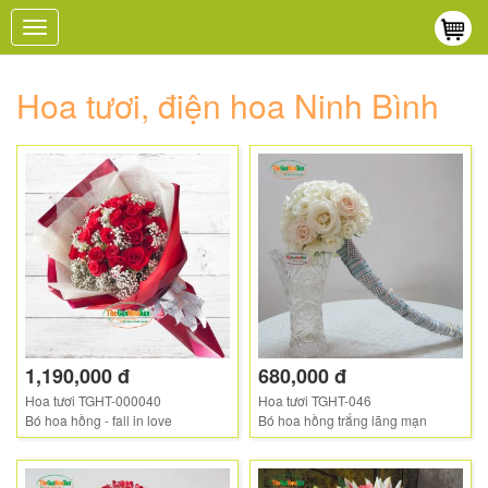
Toggle
navigation
Hoa tươi, điện hoa Ninh Bình
1,190,000 đ
680,000 đ
Hoa tươi TGHT-000040
Hoa tươi TGHT-046
Bó hoa hồng - fall in love
Bó hoa hồng trắng lãng mạn